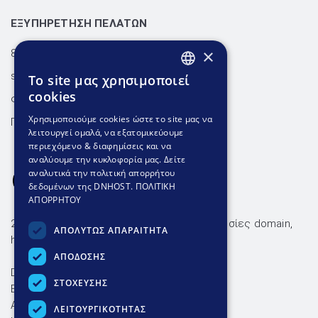
ΕΞΥΠΗΡΕΤΗΣΗ ΠΕΛΑΤΩΝ
×
801.300.3520 - 210.953.6767
support@dnhost.gr
To site μας χρησιμοποιεί
GREEK
cookies
Φόρμα επικοινωνίας
GREEK
Χρησιμοποιούμε cookies ώστε το site μας να
Γνωσιακή βάση
λειτουργεί ομαλά, να εξατομικεύουμε
ENGLISH
περιεχόμενο & διαφημίσεις και να
αναλύουμε την κυκλοφορία μας. Δείτε
αναλυτικά την πολιτική απορρήτου
δεδομένων της DNHOST.
ΠΟΛΙΤΙΚΗ
ΑΠΟΡΡΗΤΟΥ
26 χρόνια αξιόπιστες & οικονομικές υπηρεσίες domain,
ΑΠΟΛΥΤΩΣ ΑΠΑΡΑΙΤΗΤΑ
hosting και ssl με ταχύτατη υποστήριξη.
ΑΠΟΔΟΣΗΣ
DNHOST IKE
ΣΤΟΧΕΥΣΗΣ
ΕΥΜΟΛΠΙΔΩΝ 23 ΑΘΗΝΑ 11854
AP. Γ.Ε.ΜΗ. 004602701000
ΛΕΙΤΟΥΡΓΙΚΟΤΗΤΑΣ