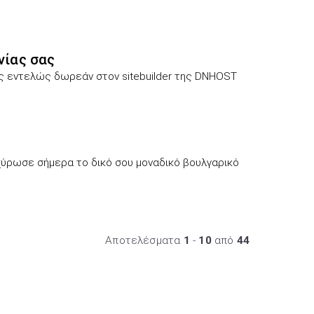
νίας σας
ες εντελώς δωρεάν στον sitebuilder της DNHOST
χύρωσε σήμερα το δικό σου μοναδικό βουλγαρικό
Αποτελέσματα
1
-
10
από
44