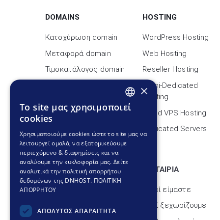
DOMAINS
HOSTING
Κατοχύρωση domain
WordPress Hosting
Μεταφορά domain
Web Hosting
Τιμοκατάλογος domain
Reseller Hosting
ID Protect
Semi-Dedicated
×
Hosting
WHOIS Domain
To site μας χρησιμοποιεί
GREEK
Cloud VPS Hosting
cookies
Νέες καταλήξεις
GREEK
Dedicated Servers
Χρησιμοποιούμε cookies ώστε το site μας να
λειτουργεί ομαλά, να εξατομικεύουμε
ENGLISH
περιεχόμενο & διαφημίσεις και να
αναλύουμε την κυκλοφορία μας. Δείτε
SSL CERTIFICATES
H ΕΤΑΙΡΙΑ
αναλυτικά την πολιτική απορρήτου
δεδομένων της DNHOST.
ΠΟΛΙΤΙΚΗ
Τι είναι SSL;
Ποιοί είμαστε
ΑΠΟΡΡΗΤΟΥ
Βρες το SSL σου
Γιατί ξεχωρίζουμε
ΑΠΟΛΥΤΩΣ ΑΠΑΡΑΙΤΗΤΑ