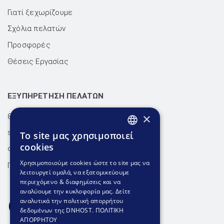
Γιατί ξεχωρίζουμε
Σχόλια πελατών
Προσφορές
Θέσεις Εργασίας
ΕΞΥΠΗΡΕΤΗΣΗ ΠΕΛΑΤΩΝ
×
801.300.3520 - 210.953.6767
support@dnhost.gr
To site μας χρησιμοποιεί
GREEK
cookies
Φόρμα επικοινωνίας
GREEK
Χρησιμοποιούμε cookies ώστε το site μας να
Γνωσιακή βάση
λειτουργεί ομαλά, να εξατομικεύουμε
ENGLISH
περιεχόμενο & διαφημίσεις και να
αναλύουμε την κυκλοφορία μας. Δείτε
αναλυτικά την πολιτική απορρήτου
δεδομένων της DNHOST.
ΠΟΛΙΤΙΚΗ
ΑΠΟΡΡΗΤΟΥ