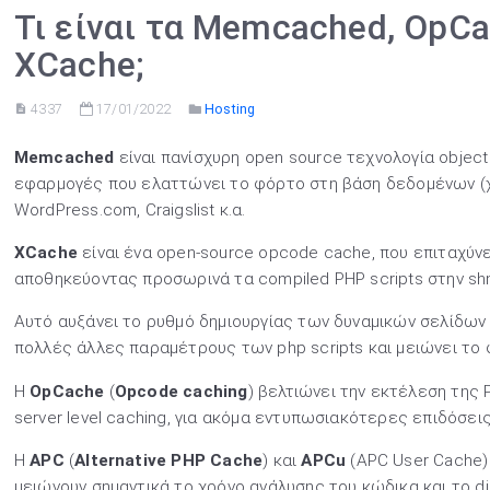
Τι είναι τα Μemcached, OpC
XCache;
4337
17/01/2022
Hosting
Μemcached
είναι πανίσχυρη open source τεχνολογία object
εφαρμογές που ελαττώνει το φόρτο στη βάση δεδομένων (χρησ
WordPress.com, Craigslist κ.α.
XCache
είναι ένα open-source opcode cache, που επιταχύνε
αποθηκεύοντας προσωρινά τα compiled PHP scripts στην sh
Αυτό αυξάνει το ρυθμό δημιουργίας των δυναμικών σελίδων 
πολλές άλλες παραμέτρους των php scripts και μειώνει το 
Η
OpCache
(
Opcode caching
) βελτιώνει την εκτέλεση της 
server level caching, για ακόμα εντυπωσιακότερες επιδόσεις
Η
APC
(
Alternative PHP Cache
) και
APCu
(APC User Cache) 
μειώνουν σημαντικά τo χρόνο ανάλυσης του κώδικα και το di