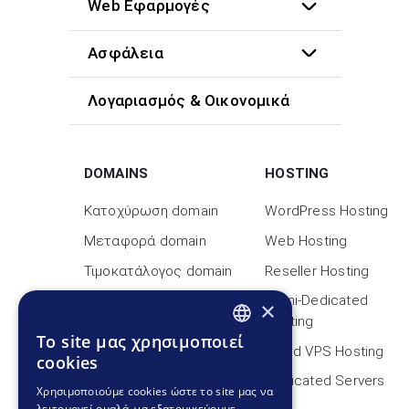
Web Εφαρμογές
Ασφάλεια
Λογαριασμός & Οικονομικά
DOMAINS
HOSTING
Κατοχύρωση domain
WordPress Hosting
Μεταφορά domain
Web Hosting
Τιμοκατάλογος domain
Reseller Hosting
ID Protect
Semi-Dedicated
×
Hosting
WHOIS Domain
To site μας χρησιμοποιεί
GREEK
Cloud VPS Hosting
cookies
Νέες καταλήξεις
GREEK
Dedicated Servers
Χρησιμοποιούμε cookies ώστε το site μας να
λειτουργεί ομαλά, να εξατομικεύουμε
ENGLISH