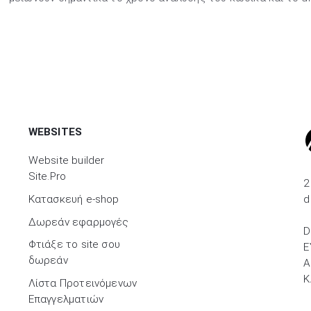
WEBSITES
Website builder
Site.Pro
2
d
Kατασκευή e-shop
Δωρεάν εφαρμογές
D
Φτιάξε το site σου
Ε
δωρεάν
A
Κ
Λίστα Προτεινόμενων
Επαγγελματιών