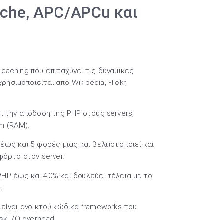
ache, APC/APCu και
 caching που επιταχύνει τις δυναμικές
ιμοποιείται από Wikipedia, Flickr,
ι την απόδοση της PHP στους servers,
m (RAM).
έως και 5 φορές μιας και βελτιστοποιεί και
φόρτο στον server.
PHP έως και 40% και δουλεύει τέλεια με το
.
είναι ανοικτού κώδικα frameworks που
sk I/O overhead.