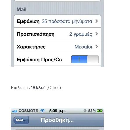
Επιλέξτε “
Άλλο
” (Other)