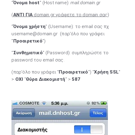
“
Όνομα host
” (Host name):
mail.domain.gr
(
ΑΝΤΙ ΓΙΑ
domain.gr γράφετε το domain σας
)
“
Όνομα χρήστη
” (Username): το email σας πχ
username@domain.gr (παρ'όλο που γράφει
"
Προαιρετικό
")
“
Συνθηματικό
” (Password): συμπληρώστε το
password του email σας.
(παρ'όλο που γράφει "
Προαιρετικό
") "
Χρήση SSL
"
>
ΟΧΙ
"
Θύρα Διακομιστή
" >
587