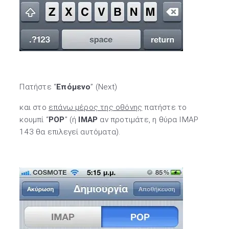
Πατήστε “
Επόμενο
” (Next)
και στo
επάνω μέρος της οθόνης
πατήστε το
κουμπί “
POP
” (ή
IMAP
αν προτιμάτε, η θύρα IMAP
143 θα επιλεγεί αυτόματα).