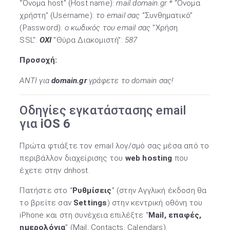
“Όνομα host” (Host name):
mail.domain.gr *
“Όνομα
χρήστη” (Username):
το email σας
“Συνθηματικό”
(Password):
ο κωδικός του email σας
"Χρήση
SSL":
ΟΧΙ
"Θύρα Διακομιστή":
587
Προσοχή:
ΑΝΤΙ για
domain.gr
γράφετε το domain σας!
Οδηγίες εγκατάστασης email
για
iOS 6
Πρώτα φτιάξτε τον email λογ/σμό σας μέσα από το
περιβάλλον διαχείρισης του
web hosting
που
έχετε στην dnhost.
Πατήστε στο “
Ρυθμίσεις
” (στην Αγγλική έκδοση θα
το βρείτε σαν
Settings
) στην κεντρική οθόνη του
iPhone και στη συνέχεια επιλέξτε “
Mail, επαφές,
ημερολόγια
” (Mail, Contacts, Calendars).