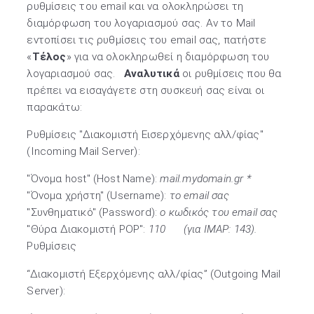
ρυθμίσεις του email και να ολοκληρώσει τη
διαμόρφωση του λογαριασμού σας. Αν το Mail
εντοπίσει τις ρυθμίσεις του email σας, πατήστε
«
Τέλος
» για να ολοκληρωθεί η διαμόρφωση του
λογαριασμού σας.
Αναλυτικά
οι ρυθμίσεις που θα
πρέπει να εισαγάγετε στη συσκευή σας είναι οι
παρακάτω:
Ρυθμίσεις "Διακομιστή Εισερχόμενης αλλ/φίας"
(Incoming Mail Server):
"Όνομα host" (Host Name):
mail.mydomain.gr *
"Όνομα χρήστη" (Username):
το email σας
"Συνθηματικό" (Password):
ο κωδικός του email σας
"Θύρα Διακομιστή POP":
110 (για IMAP: 143).
Ρυθμίσεις
“Διακομιστή Εξερχόμενης αλλ/φίας” (Outgoing Mail
Server):