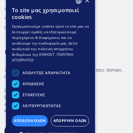
×
support@dnhost.gr
To site μας χρησιμοποιεί
GREEK
cookies
Φόρμα επικοινωνίας
GREEK
Χρησιμοποιούμε cookies ώστε το site μας να
Γνωσιακή βάση
λειτουργεί ομαλά, να εξατομικεύουμε
ENGLISH
περιεχόμενο & διαφημίσεις και να
αναλύουμε την κυκλοφορία μας. Δείτε
αναλυτικά την πολιτική απορρήτου
δεδομένων της DNHOST.
ΠΟΛΙΤΙΚΗ
ΑΠΟΡΡΗΤΟΥ
26 χρόνια αξιόπιστες & οικονομικές υπηρεσίες domain,
ΑΠΟΛΥΤΩΣ ΑΠΑΡΑΙΤΗΤΑ
hosting και ssl με ταχύτατη υποστήριξη.
ΑΠΟΔΟΣΗΣ
DNHOST IKE
ΣΤΟΧΕΥΣΗΣ
ΕΥΜΟΛΠΙΔΩΝ 23 ΑΘΗΝΑ 11854
AP. Γ.Ε.ΜΗ. 004602701000
ΛΕΙΤΟΥΡΓΙΚΟΤΗΤΑΣ
ΚΑΤΑΒΛΗΘΕΝ ΚΕΦΑΛΑΙΟ 15.000€
ΑΠΟΔΟΧΗ ΟΛΩΝ
ΑΠΟΡΡΙΨΗ ΟΛΩΝ