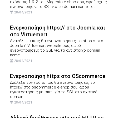
εκδόσεις 1 & 2 του Magento e-shop σου, αφού έχεις
ενεργοποιήσει το SSL για το domain name του.
28/04/2021
Ενεργοποίηση https:// στο Joomla και
στο Virtuemart
Ανακάλυψε πως θα ενεργοποιήσεις το https:// στο
Joomla ή Virtuemart website σου, αφού
ενεργοποιήσεις το SSL για το αντίστοιχο domain
name.
28/04/2021
Ενεργοποίηση https στο OScommerce
Διάλεξε τον τρόπο που θα ενεργοποιήσεις το
https:// στο oscommerce e-shop σου, αφού
εγκαταστήσεις με επιτυχία το SSL στο σχετικό
domain.
28/04/2021
Αλλαγή διεύθυνσης site από HTTP σε