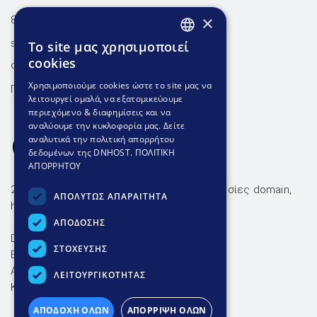
×
801.300.3520 - 210.953.6767
support@dnhost.gr
To site μας χρησιμοποιεί
GREEK
cookies
Φόρμα επικοινωνίας
GREEK
Χρησιμοποιούμε cookies ώστε το site μας να
Γνωσιακή βάση
λειτουργεί ομαλά, να εξατομικεύουμε
ENGLISH
περιεχόμενο & διαφημίσεις και να
αναλύουμε την κυκλοφορία μας. Δείτε
αναλυτικά την πολιτική απορρήτου
δεδομένων της DNHOST.
ΠΟΛΙΤΙΚΗ
ΑΠΟΡΡΗΤΟΥ
26 χρόνια αξιόπιστες & οικονομικές υπηρεσίες domain,
ΑΠΟΛΥΤΩΣ ΑΠΑΡΑΙΤΗΤΑ
hosting και ssl με ταχύτατη υποστήριξη.
ΑΠΟΔΟΣΗΣ
DNHOST IKE
ΣΤΟΧΕΥΣΗΣ
ΕΥΜΟΛΠΙΔΩΝ 23 ΑΘΗΝΑ 11854
AP. Γ.Ε.ΜΗ. 004602701000
ΛΕΙΤΟΥΡΓΙΚΟΤΗΤΑΣ
ΚΑΤΑΒΛΗΘΕΝ ΚΕΦΑΛΑΙΟ 15.000€
ΑΠΟΔΟΧΗ ΟΛΩΝ
ΑΠΟΡΡΙΨΗ ΟΛΩΝ