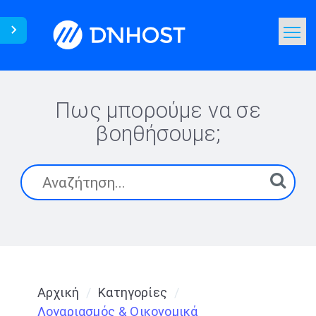
Γνωσιακή Βάση
Αναζήτηση
Πως μπορούμε να σε
βοηθήσουμε;
Επικοινωνία
Αρχική
Κατηγορίες
Λογαριασμός & Οικονομικά