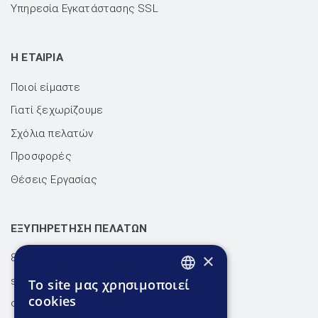
Υπηρεσία Εγκατάστασης SSL
H ΕΤΑΙΡΙΑ
Ποιοί είμαστε
Γιατί ξεχωρίζουμε
Σχόλια πελατών
Προσφορές
Θέσεις Εργασίας
ΕΞΥΠΗΡΕΤΗΣΗ ΠΕΛΑΤΩΝ
×
801.300.3520 - 210.953.6767
support@dnhost.gr
To site μας χρησιμοποιεί
GREEK
cookies
Φόρμα επικοινωνίας
GREEK