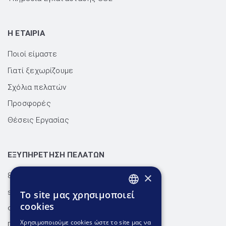
H ΕΤΑΙΡΙΑ
Ποιοί είμαστε
Γιατί ξεχωρίζουμε
Σχόλια πελατών
Προσφορές
Θέσεις Εργασίας
ΕΞΥΠΗΡΕΤΗΣΗ ΠΕΛΑΤΩΝ
×
801.300.3520 - 210.953.6767
support@dnhost.gr
To site μας χρησιμοποιεί
GREEK
cookies
Φόρμα επικοινωνίας
GREEK
Χρησιμοποιούμε cookies ώστε το site μας να
Γνωσιακή βάση