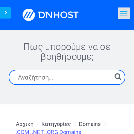
Γνωσιακή Βάση
Αναζήτηση
Πως μπορούμε να σε
βοηθήσουμε;
Επικοινωνία
Αρχική
Κατηγορίες
Domains
.COM, .NET, .ORG Domains